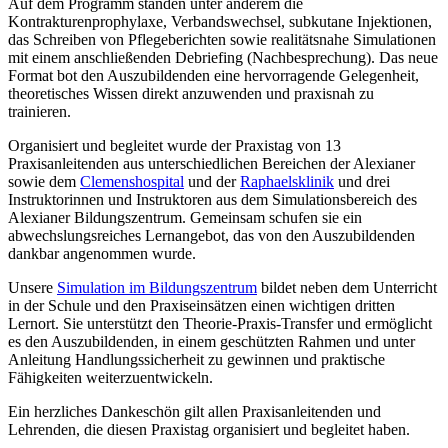
Auf dem Programm standen unter anderem die
Kontrakturenprophylaxe, Verbandswechsel, subkutane Injektionen,
das Schreiben von Pflegeberichten sowie realitätsnahe Simulationen
mit einem anschließenden Debriefing (Nachbesprechung). Das neue
Format bot den Auszubildenden eine hervorragende Gelegenheit,
theoretisches Wissen direkt anzuwenden und praxisnah zu
trainieren.
Organisiert und begleitet wurde der Praxistag von 13
Praxisanleitenden aus unterschiedlichen Bereichen der Alexianer
sowie dem
Clemenshospital
und der
Raphaelsklinik
und drei
Instruktorinnen und Instruktoren aus dem Simulationsbereich des
Alexianer Bildungszentrum. Gemeinsam schufen sie ein
abwechslungsreiches Lernangebot, das von den Auszubildenden
dankbar angenommen wurde.
Unsere
Simulation im Bildungszentrum
bildet neben dem Unterricht
in der Schule und den Praxiseinsätzen einen wichtigen dritten
Lernort. Sie unterstützt den Theorie-Praxis-Transfer und ermöglicht
es den Auszubildenden, in einem geschützten Rahmen und unter
Anleitung Handlungssicherheit zu gewinnen und praktische
Fähigkeiten weiterzuentwickeln.
Ein herzliches Dankeschön gilt allen Praxisanleitenden und
Lehrenden, die diesen Praxistag organisiert und begleitet haben.